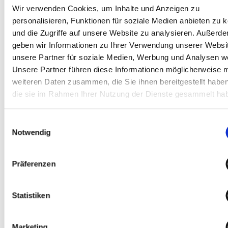
Wir verwenden Cookies, um Inhalte und Anzeigen zu
einfache Buchhaltung, Angebots- und
personalisieren, Funktionen für soziale Medien anbieten zu 
Rechnungserstellung sowie Kundenverwaltung digital
und die Zugriffe auf unsere Website zu analysieren. Außerd
erledigen wollen – ohne komplexe ERP-Systeme.
geben wir Informationen zu Ihrer Verwendung unserer Websi
unsere Partner für soziale Medien, Werbung und Analysen we
Können bestehende Daten übernommen
Unsere Partner führen diese Informationen möglicherweise m
werden?
weiteren Daten zusammen, die Sie ihnen bereitgestellt habe
die sie im Rahmen Ihrer Nutzung der Dienste gesammelt ha
Wie sicher sind diese Systeme in Bezug auf
Einwilligungsauswahl
Datenschutz?
Notwendig
Präferenzen
Was unterscheidet Perfex CRM von anderen
Tools?
Statistiken
Bietet ihr auch Hosting & Support für die
Marketing