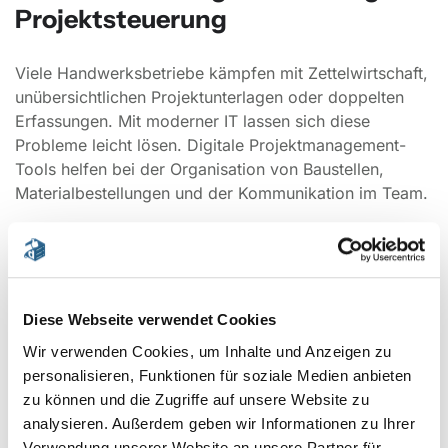
Projektsteuerung
Viele Handwerksbetriebe kämpfen mit Zettelwirtschaft,
unübersichtlichen Projektunterlagen oder doppelten
Erfassungen. Mit moderner IT lassen sich diese
Probleme leicht lösen. Digitale Projektmanagement-
Tools helfen bei der Organisation von Baustellen,
Materialbestellungen und der Kommunikation im Team.
Unsere
IT-Rollouts & Migrationen
stellen sicher, dass
Ihre neuen Systeme ohne Unterbrechung in den
Arbeitsalltag integriert werden. Das bedeutet: kein
Stillstand auf Baustellen und keine Verzögerungen bei
Diese Webseite verwendet Cookies
Projekten.
Wir verwenden Cookies, um Inhalte und Anzeigen zu
Durch professionelles
Lieferantenmanagement
personalisieren, Funktionen für soziale Medien anbieten
koordinieren wir externe Anbieter wie Softwarehäuser,
zu können und die Zugriffe auf unsere Website zu
Cloud-Dienste oder Hardwarelieferanten. So müssen
analysieren. Außerdem geben wir Informationen zu Ihrer
Sie sich nicht mit verschiedenen Ansprechpartnern
Verwendung unserer Website an unsere Partner für