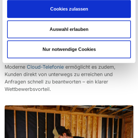
ein und sorgen für den Schutz Ihrer Daten.
Cookies zulassen
Mit
leistungsfähiger Hardware
und zuverlässigen
Netzwerken stellen wir sicher, dass Ihre IT jederzeit
Auswahl erlauben
verfügbar ist. Das sorgt nicht nur für reibungslose
Abläufe, sondern steigert auch die
Kundenzufriedenheit, weil Projekte pünktlich und
Nur notwendige Cookies
zuverlässig abgeschlossen werden.
Moderne
Cloud-Telefonie
ermöglicht es zudem,
Kunden direkt von unterwegs zu erreichen und
Anfragen schnell zu beantworten – ein klarer
Wettbewerbsvorteil.