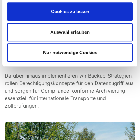
schwerwiegende Folgen haben – von Imageschäden
Cookies zulassen
bis hin zu rechtlichen Konsequenzen.
Durch unser
Lieferantenmanagement
stellen wir sicher,
Auswahl erlauben
dass alle eingesetzten IT-Partner die relevanten
Datenschutz- und Sicherheitsstandards einhalten. Bei
der
Hardware-Beschaffung
achten wir auf Systeme mit
Nur notwendige Cookies
integrierter Verschlüsselung und Sicherheitsfeatures,
die sensible Daten schützen.
Darüber hinaus implementieren wir Backup-Strategien,
rollen Berechtigungskonzepte für den Datenzugriff aus
und sorgen für Compliance-konforme Archivierung –
essenziell für internationale Transporte und
Zollprüfungen.