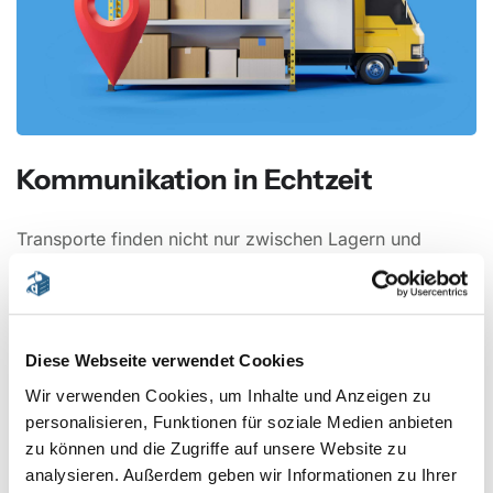
Kommunikation in Echtzeit
Transporte finden nicht nur zwischen Lagern und
Kunden statt, sondern auch über Ländergrenzen
hinweg. Unterschiedliche Zeitzonen, Sprachen und
gesetzliche Anforderungen machen die Kommunikation
komplex. Gleichzeitig erwarten Kunden heutzutage
Diese Webseite verwendet Cookies
minutengenaue Status-Updates.
Wir verwenden Cookies, um Inhalte und Anzeigen zu
Mit
Cloud-Telefonie & VoIP
bleiben Ihre Teams weltweit
personalisieren, Funktionen für soziale Medien anbieten
verbunden. Fahrer können direkt aus der
zu können und die Zugriffe auf unsere Website zu
Fahrzeugflotte heraus mit Disposition und Kunden
analysieren. Außerdem geben wir Informationen zu Ihrer