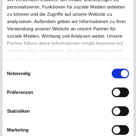
Verwaltung gleichermaßen unterstützt. Dazu gehören
personalisieren, Funktionen für soziale Medien anbieten
sichere Netzwerke, zuverlässige
zu können und die Zugriffe auf unsere Website zu
Kommunikationssysteme und anpassbare
analysieren. Außerdem geben wir Informationen zu Ihrer
Lernplattformen.
Verwendung unserer Website an unsere Partner für
soziale Medien, Werbung und Analysen weiter. Unsere
Mit
Cloud-Telefonie & VoIP
schaffen wir
Partner führen diese Informationen möglicherweise mit
Kommunikationsstrukturen, die es Lehrenden,
weiteren Daten zusammen, die Sie ihnen bereitgestellt
Lernenden und Verwaltungsmitarbeitern ermöglichen,
haben oder die sie im Rahmen Ihrer Nutzung der Dienste
jederzeit in Kontakt zu treten – sei es für
gesammelt haben.
Einwilligungsauswahl
organisatorische Fragen, digitale Sprechstunden oder
Notwendig
internationale Kooperationen. Unsere
IT-Rollouts
sorgen dafür, dass neue Systeme nahtlos eingeführt
werden, ohne dass der Unterrichtsbetrieb gestört wird.
Präferenzen
Ein zentraler Vorteil digitaler Lernumgebungen ist ihre
Statistiken
Flexibilität. Sie ermöglichen individualisiertes Lernen,
fördern selbstgesteuertes Arbeiten und eröffnen ganz
neue Formen der Kollaboration – von virtuellen
Marketing
Projektgruppen bis hin zu globalen