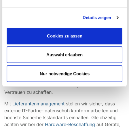
Forschungsnetzwerken.
Details zeigen
Datenschutz und IT-Sicherheit
Cookies zulassen
Im Bildungsbereich haben Datenschutz und IT-
Auswahl erlauben
Sicherheit oberste Priorität. Schulen und Hochschulen
verarbeiten eine große Menge sensibler Daten – von
Schülerakten bis hin zu Forschungsprojekten. Diese
Nur notwendige Cookies
Informationen müssen zuverlässig geschützt werden,
nicht nur aus rechtlichen Gründen, sondern auch um
Vertrauen zu schaffen.
Mit
Lieferantenmanagement
stellen wir sicher, dass
externe IT-Partner datenschutzkonform arbeiten und
höchste Sicherheitsstandards einhalten. Gleichzeitig
achten wir bei der
Hardware-Beschaffung
auf Geräte,