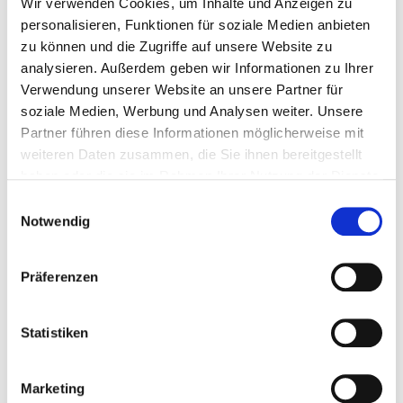
Wir schützen Ihre Domain vor Missbrauch, sorgen für
Wir verwenden Cookies, um Inhalte und Anzeigen zu
automatische Verlängerung & WHOIS-Datenschutz.
personalisieren, Funktionen für soziale Medien anbieten
zu können und die Zugriffe auf unsere Website zu
analysieren. Außerdem geben wir Informationen zu Ihrer
04
Verwendung unserer Website an unsere Partner für
soziale Medien, Werbung und Analysen weiter. Unsere
Support & Weiterentwicklung
Partner führen diese Informationen möglicherweise mit
weiteren Daten zusammen, die Sie ihnen bereitgestellt
Bei Bedarf passen wir DNS-Einträge an, beraten bei Domain-
Portfolios und übernehmen technische Sonderfälle.
haben oder die sie im Rahmen Ihrer Nutzung der Dienste
gesammelt haben.
Einwilligungsauswahl
Notwendig
Was versteht man unter DNS-Management?
Präferenzen
DNS-Management bezeichnet die technische
Statistiken
Verwaltung Ihrer Domain-Einträge, z. B. für Website-
Hosting, E-Mail, Subdomains oder Weiterleitungen.
Marketing
Es ist entscheidend für Erreichbarkeit, Sicherheit und